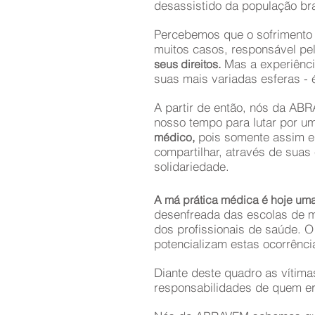
desassistido da população bra
Percebemos que o sofrimento i
muitos casos, responsável pe
Mas a experiênci
seus direitos.
suas mais variadas esferas -
A partir de então, nós da AB
nosso tempo para lutar por u
pois somente assim el
médico,
compartilhar, através de suas 
solidariedade.
A má prática médica é hoje uma t
desenfreada das escolas de me
dos profissionais de saúde. 
potencializam estas ocorrênci
Diante deste quadro as vítim
responsabilidades de quem erro