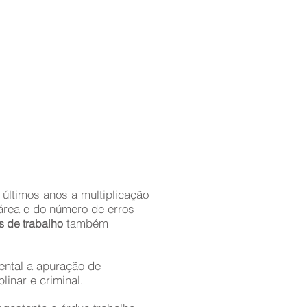
ncipalmente juristas e
icos, que dedicam
untariamente seu tempo
a mostrar à sociedade –
ncipalmente aos mais
ildes - que o erro médico
lgo mais comum do que
imagina e conscientizar
imas e famílias sobre seus
itos.
últimos anos a multiplicação
área e do número de erros
também
s de trabalho
ental a apuração de
linar e criminal.