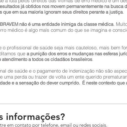
 luta pelos direitos das vítimas de erro médico é um des
esultados já obtidos nos movem permanentemente na busca de
s que em sua maioria ignoram seus direitos perante a justiça
.
Muito
BRAVEM não é uma entidade inimiga da classe médica
.
rro médico é algo mais comum do que se imagina e conscien
o profissional de saúde seja mais cauteloso, mais bem for
editamos que
a punição dos erros e mudanças nas esferas jurídi
atendimento a todos os cidadãos brasileiros
.
nal de saúde e o pagamento de indenização não são aspec
 de uma perda ou trazer de volta um ente querido prematur
idade e a sensação do dever cumprido. É neste contexto qu
s informações?
tre em contato por telefone, email ou redes sociais.