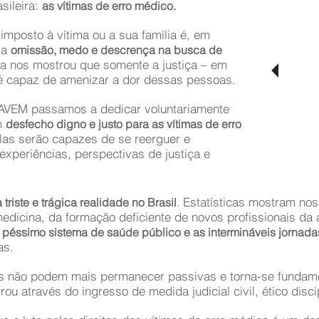
pri
sileira:
as vítimas de erro médico.
méd
mposto à vítima ou a sua família é, em
vol
la
omissão, medo e descrença na busca de
par
a nos mostrou que somente a justiça – em
pri
 é capaz de amenizar a dor dessas pessoas.
hum
é a
RAVEM passamos a dedicar voluntariamente
se 
m
desfecho digno e justo para as vítimas de erro
vít
as serão capazes de se reerguer e
dire
experiências, perspectivas de justiça e
Estatísticas mostram nos 
riste e trágica realidade no Brasil
.
dicina, da formação deficiente de novos profissionais da 
O
péssimo sistema de saúde público e as intermináveis jornada
as.
as não podem mais permanecer passivas e torna-se fundam
u através do ingresso de medida judicial civil, ético discip